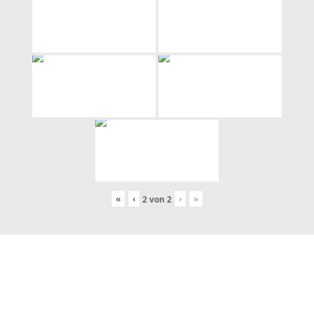
«
‹
›
»
2
von
2