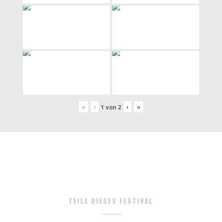
«
‹
›
»
1
von
2
TEILE DIESES FESTIVAL